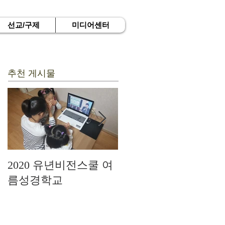
선교/구제
미디어센터
추천 게시물
2020 유년비전스쿨 여
드디어 현장예배를 시
름성경학교
작하다