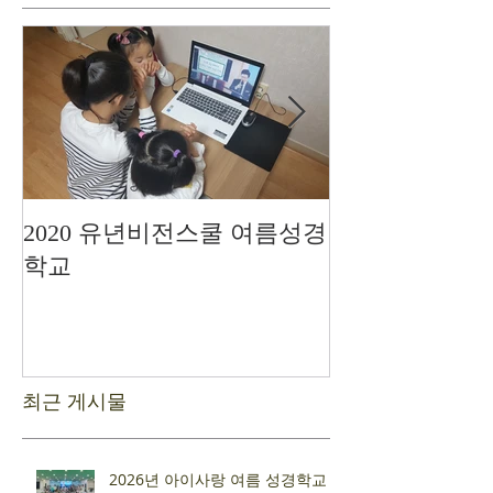
2020 유년비전스쿨 여름성경
드디어 현장예
학교
최근 게시물
2026년 아이사랑 여름 성경학교