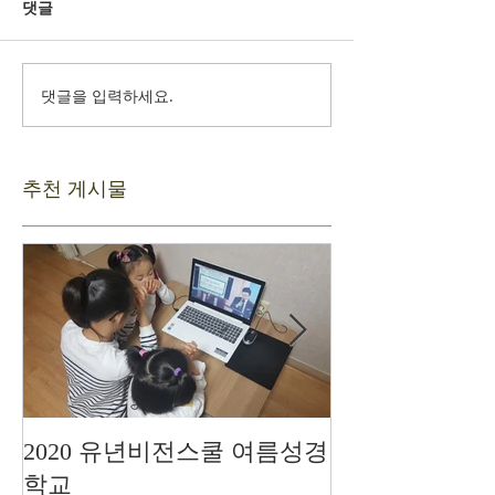
댓글
댓글을 입력하세요.
추천 게시물
2020 유년비전스쿨 여름성경
드디어 현장예
학교