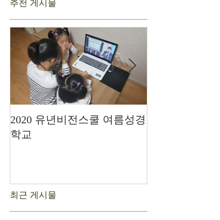
추천 게시물
2020 유년비전스쿨 여름성경
드디어 현장예
학교
최근 게시물