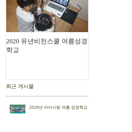
2020 유년비전스쿨 여름성경
드디어 현장예
학교
최근 게시물
2026년 아이사랑 여름 성경학교