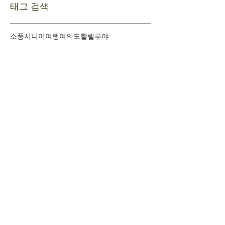
태그 검색
소풍
시니어여행
여의도
할렐루야
​환영합니다
+
예배시간 안내
+
새가족 등록안내
+
새가족 기초과정안내
+
담임목사 인사말
+
섬기는 이들
+
사역조직도
+
교회 발자취
+
문의하기
+
오시는 길
+
차량운행안내