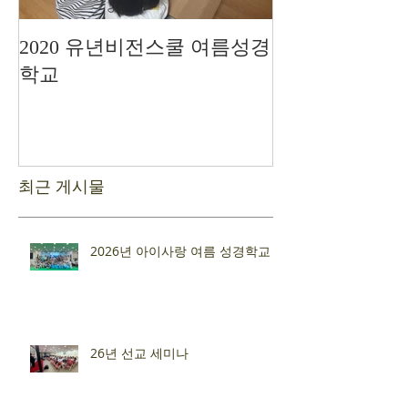
2020 유년비전스쿨 여름성경
드디어 현장예
학교
최근 게시물
2026년 아이사랑 여름 성경학교
26년 선교 세미나