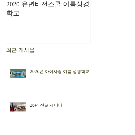
2020 유년비전스쿨 여름성경
드디어 현장예
학교
최근 게시물
2026년 아이사랑 여름 성경학교
26년 선교 세미나