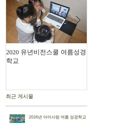
2020 유년비전스쿨 여름성경
드디어 현장예
학교
최근 게시물
2026년 아이사랑 여름 성경학교