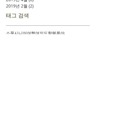
2019년 2월
(2)
게시물 2개
태그 검색
소풍
시니어여행
여의도
할렐루야
​환영합니다
+
예배시간 안내
+
새가족 등록안내
+
새가족 기초과정안내
+
담임목사 인사말
+
섬기는 이들
+
사역조직도
+
교회 발자취
+
문의하기