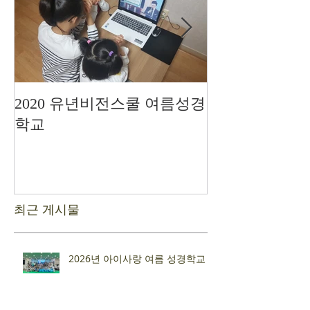
2020 유년비전스쿨 여름성경
드디어 현장예
학교
최근 게시물
2026년 아이사랑 여름 성경학교