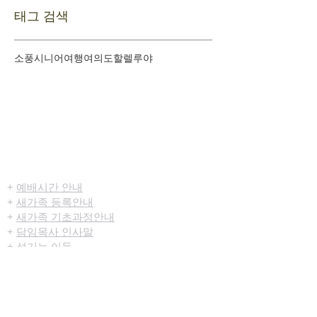
태그 검색
소풍
시니어여행
여의도
할렐루야
​환영합니다
+
예배시간 안내
+
새가족 등록안내
+
새가족 기초과정안내
+
담임목사 인사말
+
섬기는 이들
+
사역조직도
+
교회 발자취
+
문의하기
+
오시는 길