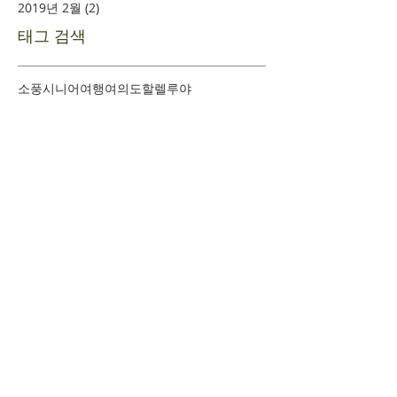
2019년 2월
(2)
게시물 2개
태그 검색
소풍
시니어여행
여의도
할렐루야
​환영합니다
+
예배시간 안내
+
새가족 등록안내
+
새가족 기초과정안내
+
담임목사 인사말
+
섬기는 이들
+
사역조직도
+
교회 발자취
+
문의하기