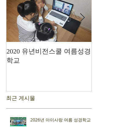
2020 유년비전스쿨 여름성경
드디어 현장예
학교
최근 게시물
2026년 아이사랑 여름 성경학교