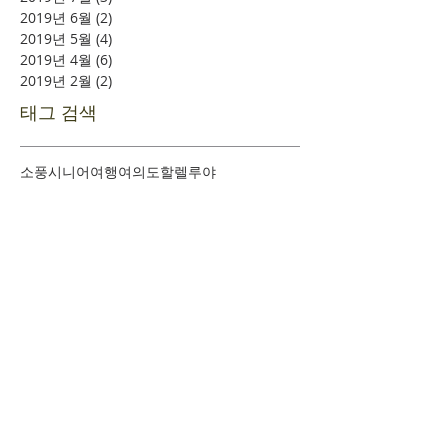
2019년 6월
(2)
게시물 2개
2019년 5월
(4)
게시물 4개
2019년 4월
(6)
게시물 6개
2019년 2월
(2)
게시물 2개
태그 검색
소풍
시니어여행
여의도
할렐루야
​환영합니다
+
예배시간 안내
+
새가족 등록안내
+
새가족 기초과정안내
+
담임목사 인사말
+
섬기는 이들