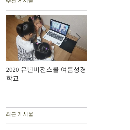
추천 게시물
2020 유년비전스쿨 여름성경
드디어 현장예
학교
최근 게시물