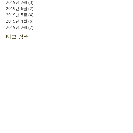
2019년 7월
(3)
게시물 3개
2019년 6월
(2)
게시물 2개
2019년 5월
(4)
게시물 4개
2019년 4월
(6)
게시물 6개
2019년 2월
(2)
게시물 2개
태그 검색
소풍
시니어여행
여의도
할렐루야
​환영합니다
+
예배시간 안내
+
새가족 등록안내
+
새가족 기초과정안내
+
담임목사 인사말