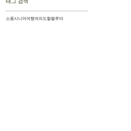
태그 검색
소풍
시니어여행
여의도
할렐루야
​환영합니다
+
예배시간 안내
+
새가족 등록안내
+
새가족 기초과정안내
+
담임목사 인사말
+
섬기는 이들
+
사역조직도
+
교회 발자취
+
문의하기
+
오시는 길
+
차량운행안내