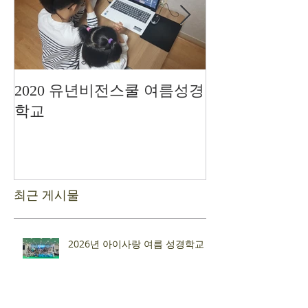
2020 유년비전스쿨 여름성경
드디어 현장예
학교
최근 게시물
2026년 아이사랑 여름 성경학교