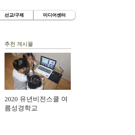
선교/구제
미디어센터
추천 게시물
2020 유년비전스쿨 여
드디어 현장예배를 시
름성경학교
작하다