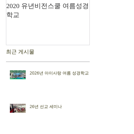
2020 유년비전스쿨 여름성경
드디어 현장예
학교
최근 게시물
2026년 아이사랑 여름 성경학교
26년 선교 세미나