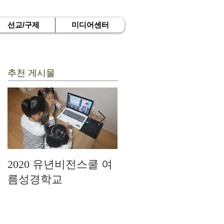
선교/구제
미디어센터
추천 게시물
2020 유년비전스쿨 여
드디어 현장예배를 시
름성경학교
작하다