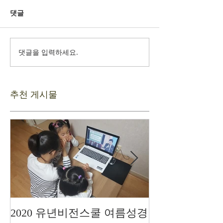
댓글
댓글을 입력하세요.
추천 게시물
2020 유년비전스쿨 여름성경
드디어 현장예