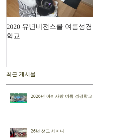
2020 유년비전스쿨 여름성경
드디어 현장예
학교
최근 게시물
2026년 아이사랑 여름 성경학교
26년 선교 세미나