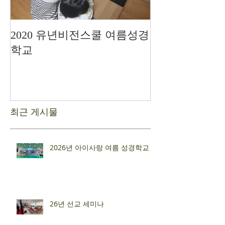
2020 유년비전스쿨 여름성경
드디어 현장예
학교
최근 게시물
2026년 아이사랑 여름 성경학교
26년 선교 세미나