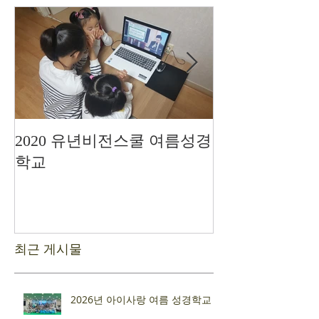
2020 유년비전스쿨 여름성경
드디어 현장예
학교
최근 게시물
2026년 아이사랑 여름 성경학교