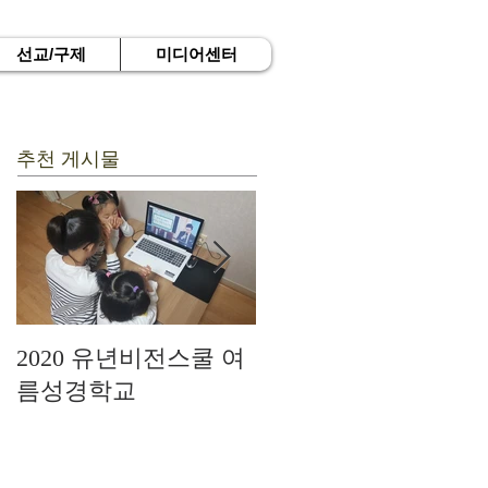
선교/구제
미디어센터
추천 게시물
2020 유년비전스쿨 여
드디어 현장예배를 시
름성경학교
작하다