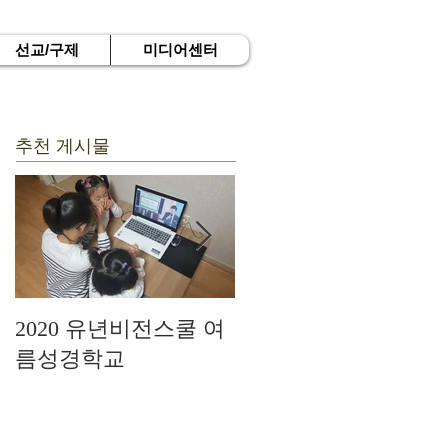
선교/구제
미디어센터
추천 게시물
2020 유년비전스쿨 여
드디어 현장예배를 시
름성경학교
작하다