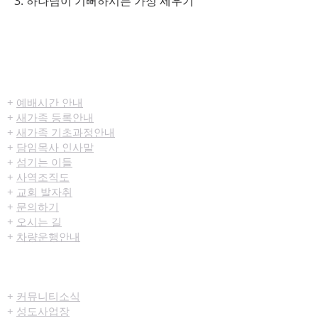
3. 하나님이 기뻐하시는 가정 세우기
​환영합니다
+
예배시간 안내
+
새가족 등록안내
+
새가족 기초과정안내
+
담임목사 인사말
+
섬기는 이들
+
사역조직도
+
교회 발자취
+
문의하기
+
오시는 길
+
차량운행안내
공동체/양육
+
커뮤니티​소식
+
성도사업장