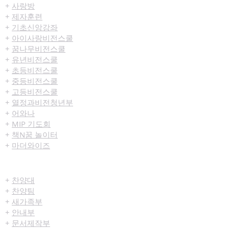
+
사랑방
+
제자훈련
+
기초신앙강좌
+
아이사랑비전스쿨
+
꿈나무비전스쿨
+
유년비전스쿨
+
초등비전스쿨
+
중등비전스쿨
+
고등비전스쿨
+
열정과비전청년부
+
어와나
+
MIP 기도회
+
책N꿈 놀이터
+
마더와이즈
섬김/봉사
+
찬양대
+
찬양팀
+
새가족부
+
안내부
+
문서제작부