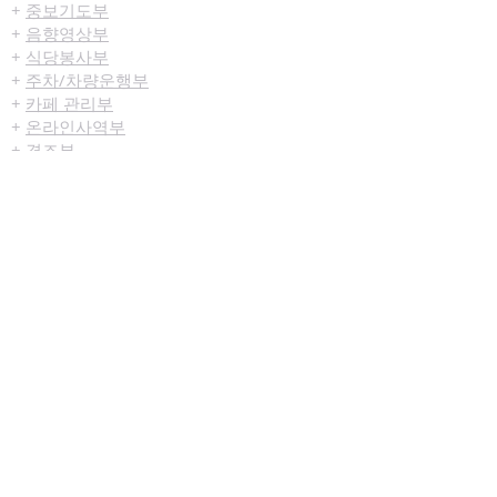
+
중보기도부
+
음향영상부
+
식당봉사부
+
주차/차량운행부
+
카페 관리부
+
온라인사역부
+
경조부
선교/구제
+
국내외 선교현황
+
선교소식란
+
선교구제부
미디어센터
+
예배생중계
+
설교영상
+
시리즈설교
+
찬양영상
+
행사영상
+
묵상나눔지