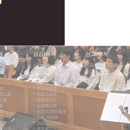
육
섬김/봉사
선교/구제
식
+
찬양대
+
국내외 선교현황
+
찬양팀
+
선교소식란
+
새가족부
+
선교구제부
+
안내부
좌
+
문서제작부
전스쿨
+
중보기도부
스쿨
+
음향영상부
쿨
+
식당봉사부
쿨
+
주차/차량운행부
쿨
+
카페 관리부
쿨
+
온라인사역부
청년부
+
경조부