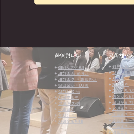
​환영합니다
공동체/양
+
커뮤니티​소
+
예배시간 안내
+
성도사업장
+
새가족 등록안내
+
사랑방
+
새가족 기초과정안내
+
제자훈련
+
담임목사 인사말
+
기초신앙강
+
섬기는 이들
+
아이사랑비
+
사역조직도
+
꿈나무비전
+
교회 발자취
+
유년비전스
+
문의하기
+
초등비전스
+
오시는 길
+
중등비전스
+
차량운행안내
+
고등비전스
+
열정과비전