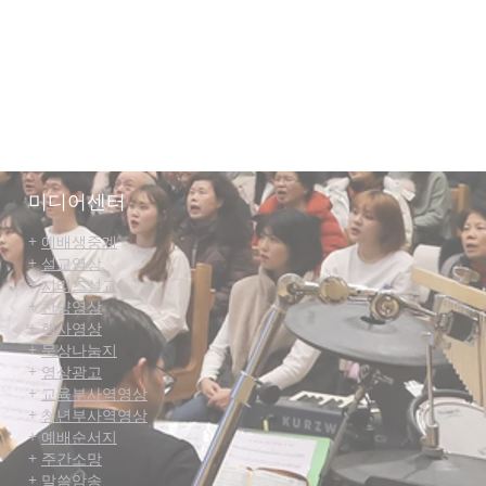
미디어센터
+
예배생중계
+
설교영상
+
시리즈설교
+
찬양영상
+
행사영상
+
묵상나눔지
+
영상광고
+
교육부사역영상
+
청년부사역영상
+
예배순서지
+
주간소망
+
말씀
암송