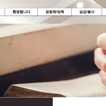
환영합니다
공동체/양육
섬김/봉사