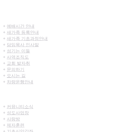
​환영합니다
+
예배시간 안내
+
새가족 등록안내
+
새가족 기초과정안내
+
담임목사 인사말
+
섬기는 이들
+
사역조직도
+
교회 발자취
+
문의하기
+
오시는 길
+
차량운행안내
공동체/양육
+
커뮤니티​소식
+
성도사업장
+
사랑방
+
제자훈련
+
기초신앙강좌