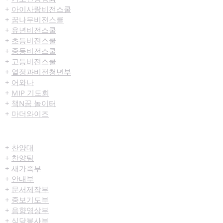
+
아이사랑비전스쿨
+
꿈나무비전스쿨
+
유년비전스쿨
+
초등비전스쿨
+
중등비전스쿨
+
고등비전스쿨
+
열정과비전청년부
+
어와나
+
MIP 기도회
+
책N꿈 놀이터
+
마더와이즈
섬김/봉사
+
찬양대
+
찬양팀
+
새가족부
+
안내부
+
문서제작부
+
중보기도부
+
음향영상부
+
식당봉사부