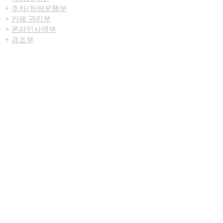
+
주차/차량운행부
+
카페 관리부
+
온라인사역부
+
경조부
선교/구제
+
국내외 선교현황
+
선교소식란
+
선교구제부
미디어센터
+
예배생중계
+
설교영상
+
시리즈설교
+
찬양영상
+
행사영상
+
묵상나눔지
+
영상광고
+
교육부사역영상
+
청년부사역영상