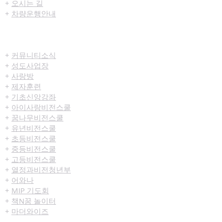
+
오시는 길
+
차량운행안내
공동체/양육
+
커뮤니티​소식
+
성도사업장
+
사랑방
+
제자훈련
+
기초신앙강좌
+
아이사랑비전스쿨
+
꿈나무비전스쿨
+
유년비전스쿨
+
초등비전스쿨
+
중등비전스쿨
+
고등비전스쿨
+
열정과비전청년부
+
어와나
+
MIP 기도회
+
책N꿈 놀이터
+
마더와이즈