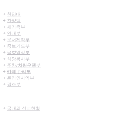
섬김/봉사
+
찬양대
+
찬양팀
+
새가족부
+
안내부
+
문서제작부
+
중보기도부
+
음향영상부
+
식당봉사부
+
주차/차량운행부
+
카페 관리부
+
온라인사역부
+
경조부
선교/구제
+
국내외 선교현황
+
선교소식란
+
선교구제부
미디어센터