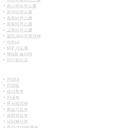
+
꿈나무비전스쿨
+
유년비전스쿨
+
초등비전스쿨
+
중등비전스쿨
+
고등비전스쿨
+
열정과비전청년부
+
어와나
+
MIP 기도회
+
책N꿈 놀이터
+
마더와이즈
섬김/봉사
+
찬양대
+
찬양팀
+
새가족부
+
안내부
+
문서제작부
+
중보기도부
+
음향영상부
+
식당봉사부
+
주차/차량운행부