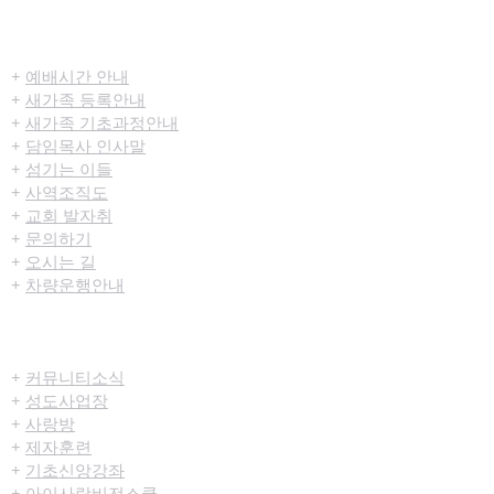
​환영합니다
+
예배시간 안내
+
새가족 등록안내
+
새가족 기초과정안내
+
담임목사 인사말
+
섬기는 이들
+
사역조직도
+
교회 발자취
+
문의하기
+
오시는 길
+
차량운행안내
공동체/양육
+
커뮤니티​소식
+
성도사업장
+
사랑방
+
제자훈련
+
기초신앙강좌
+
아이사랑비전스쿨