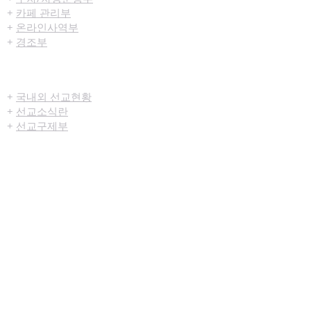
+
카페 관리부
+
온라인사역부
+
경조부
선교/구제
+
국내외 선교현황
+
선교소식란
+
선교구제부
미디어센터
+
예배생중계
+
설교영상
+
시리즈설교
+
찬양영상
+
행사영상
+
묵상나눔지
+
영상광고
+
교육부사역영상
+
청년부사역영상
+
예배순서지