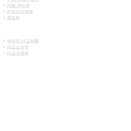
+
카페 관리부
+
온라인사역부
+
경조부
선교/구제
+
국내외 선교현황
+
선교소식란
+
선교구제부
미디어센터
+
예배생중계
+
설교영상
+
시리즈설교
+
찬양영상
+
행사영상
+
묵상나눔지
+
영상광고
+
교육부사역영상
+
청년부사역영상
+
예배순서지