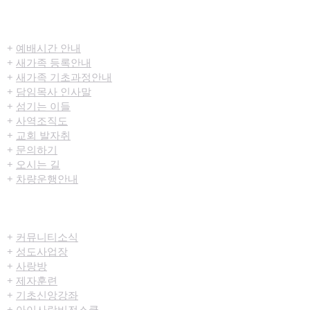
​환영합니다
+
예배시간 안내
+
새가족 등록안내
+
새가족 기초과정안내
+
담임목사 인사말
+
섬기는 이들
+
사역조직도
+
교회 발자취
+
문의하기
+
오시는 길
+
차량운행안내
공동체/양육
+
커뮤니티​소식
+
성도사업장
+
사랑방
+
제자훈련
+
기초신앙강좌
+
아이사랑비전스쿨