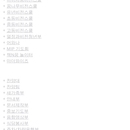
+
꿈나무비전스쿨
+
유년비전스쿨
+
초등비전스쿨
+
중등비전스쿨
+
고등비전스쿨
+
열정과비전청년부
+
어와나
+
MIP 기도회
+
책N꿈 놀이터
+
마더와이즈
섬김/봉사
+
찬양대
+
찬양팀
+
새가족부
+
안내부
+
문서제작부
+
중보기도부
+
음향영상부
+
식당봉사부
+
주차/차량운행부