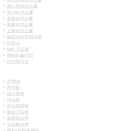
+
꿈나무비전스쿨
+
유년비전스쿨
+
초등비전스쿨
+
중등비전스쿨
+
고등비전스쿨
+
열정과비전청년부
+
어와나
+
MIP 기도회
+
책N꿈 놀이터
+
마더와이즈
섬김/봉사
+
찬양대
+
찬양팀
+
새가족부
+
안내부
+
문서제작부
+
중보기도부
+
음향영상부
+
식당봉사부
+
주차/차량운행부