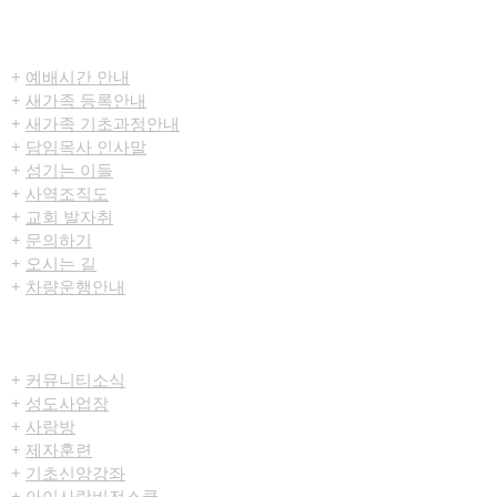
​환영합니다
+
예배시간 안내
+
새가족 등록안내
+
새가족 기초과정안내
+
담임목사 인사말
+
섬기는 이들
+
사역조직도
+
교회 발자취
+
문의하기
+
오시는 길
+
차량운행안내
공동체/양육
+
커뮤니티​소식
+
성도사업장
+
사랑방
+
제자훈련
+
기초신앙강좌
+
아이사랑비전스쿨