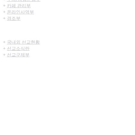
+
카페 관리부
+
온라인사역부
+
경조부
선교/구제
+
국내외 선교현황
+
선교소식란
+
선교구제부
미디어센터
+
예배생중계
+
설교영상
+
시리즈설교
+
찬양영상
+
행사영상
+
묵상나눔지
+
영상광고
+
교육부사역영상
+
청년부사역영상
+
예배순서지