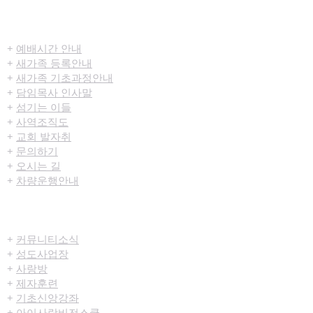
​환영합니다
+
예배시간 안내
+
새가족 등록안내
+
새가족 기초과정안내
+
담임목사 인사말
+
섬기는 이들
+
사역조직도
+
교회 발자취
+
문의하기
+
오시는 길
+
차량운행안내
공동체/양육
+
커뮤니티​소식
+
성도사업장
+
사랑방
+
제자훈련
+
기초신앙강좌
+
아이사랑비전스쿨