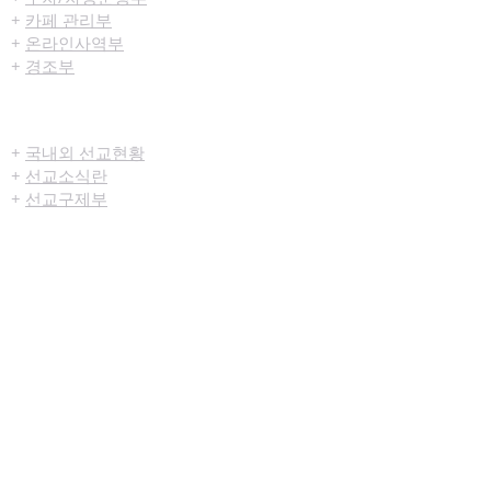
+
카페 관리부
+
온라인사역부
+
경조부
선교/구제
+
국내외 선교현황
+
선교소식란
+
선교구제부
미디어센터
+
예배생중계
+
설교영상
+
시리즈설교
+
찬양영상
+
행사영상
+
묵상나눔지
+
영상광고
+
교육부사역영상
+
청년부사역영상
+
예배순서지