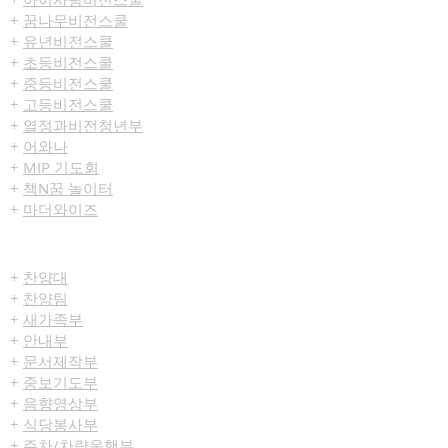
+
꿈나무비전스쿨
+
유년비전스쿨
+
초등비전스쿨
+
중등비전스쿨
+
고등비전스쿨
+
열정과비전청년부
+
어와나
+
MIP 기도회
+
책N꿈 놀이터
+
마더와이즈
섬김/봉사
+
찬양대
+
찬양팀
+
새가족부
+
안내부
+
문서제작부
+
중보기도부
+
음향영상부
+
식당봉사부
+
주차/차량운행부