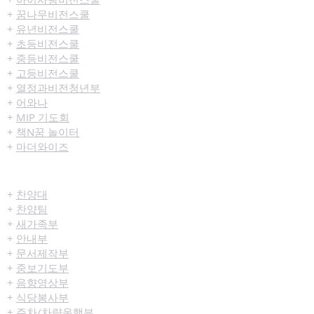
+
꿈나무비전스쿨
+
유년비전스쿨
+
초등비전스쿨
+
중등비전스쿨
+
고등비전스쿨
+
열정과비전청년부
+
어와나
+
MIP 기도회
+
책N꿈 놀이터
+
마더와이즈
섬김/봉사
+
찬양대
+
찬양팀
+
새가족부
+
안내부
+
문서제작부
+
중보기도부
+
음향영상부
+
식당봉사부
+
주차/차량운행부