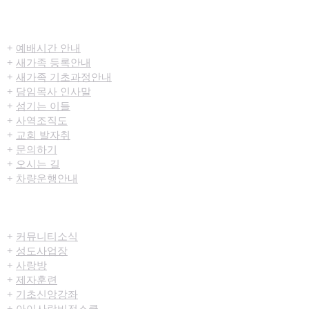
​환영합니다
+
예배시간 안내
+
새가족 등록안내
+
새가족 기초과정안내
+
담임목사 인사말
+
섬기는 이들
+
사역조직도
+
교회 발자취
+
문의하기
+
오시는 길
+
차량운행안내
공동체/양육
+
커뮤니티​소식
+
성도사업장
+
사랑방
+
제자훈련
+
기초신앙강좌
+
아이사랑비전스쿨