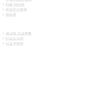
+
카페 관리부
+
온라인사역부
+
경조부
선교/구제
+
국내외 선교현황
+
선교소식란
+
선교구제부
미디어센터
+
예배생중계
+
설교영상
+
시리즈설교
+
찬양영상
+
행사영상
+
묵상나눔지
+
영상광고
+
교육부사역영상
+
청년부사역영상
+
예배순서지