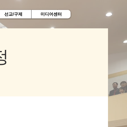
선교/구제
미디어센터
정