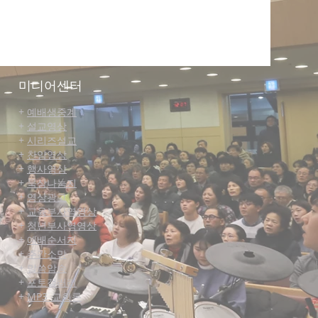
미디어센터
+
예배생중계
+
설교영상
+
시리즈설교
+
찬양영상
+
행사영상
+
묵상나눔지
+
영상광고
+
교육부사역영상
+
청년부사역영상
+
예배순서지
+
주간소망
+
말씀
암송
+
포토갤러리
+
MP3_교회론