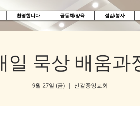
환영합니다
공동체/양육
섬김/봉사
매일 묵상 배움과
9월 27일 (금)
  |  
신갈중앙교회