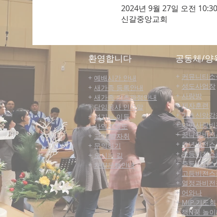
2024년 9월 27일 오전 10:30
신갈중앙교회
​환영합니다
공동체/양
+
커뮤니티​소
+
예배시간 안내
+
성도사업장
+
새가족 등록안내
+
사랑방
+
새가족 기초과정안내
+
제자훈련
+
담임목사 인사말
+
기초신앙강
+
섬기는 이들
+
아이사랑비
+
사역조직도
+
꿈나무비전
+
교회 발자취
+
유년비전스
+
문의하기
+
초등비전스
+
오시는 길
+
중등비전스
+
차량운행안내
+
고등비전스
+
열정과비전
+
어와나
+
MIP 기도회
+
책N꿈 놀이