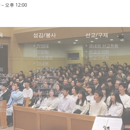
 – 오후 12:00
육
섬김/봉사
선교/구제
식
+
찬양대
+
국내외 선교현황
+
찬양팀
+
선교소식란
+
새가족부
+
선교구제부
+
안내부
좌
+
문서제작부
전스쿨
+
중보기도부
스쿨
+
음향영상부
쿨
+
식당봉사부
쿨
+
주차/차량운행부
쿨
+
카페 관리부
쿨
+
온라인사역부
청년부
+
경조부
터