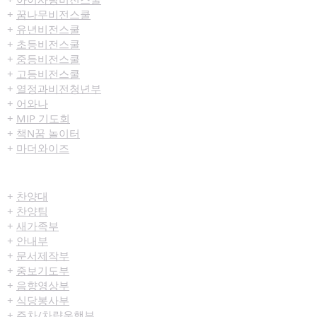
+
꿈나무비전스쿨
+
유년비전스쿨
+
초등비전스쿨
+
중등비전스쿨
+
고등비전스쿨
+
열정과비전청년부
+
어와나
+
MIP 기도회
+
책N꿈 놀이터
+
마더와이즈
섬김/봉사
+
찬양대
+
찬양팀
+
새가족부
+
안내부
+
문서제작부
+
중보기도부
+
음향영상부
+
식당봉사부
+
주차/차량운행부