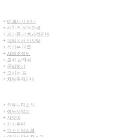
​환영합니다
+
예배시간 안내
+
새가족 등록안내
+
새가족 기초과정안내
+
담임목사 인사말
+
섬기는 이들
+
사역조직도
+
교회 발자취
+
문의하기
+
오시는 길
+
차량운행안내
공동체/양육
+
커뮤니티​소식
+
성도사업장
+
사랑방
+
제자훈련
+
기초신앙강좌
+
아이사랑비전스쿨