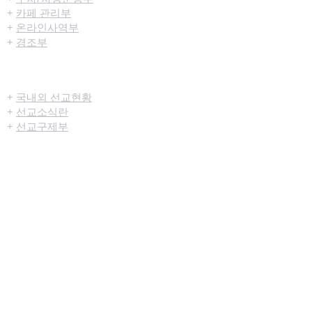
+
카페 관리부
+
온라인사역부
+
경조부
선교/구제
+
국내외 선교현황
+
선교소식란
+
선교구제부
미디어센터
+
예배생중계
+
설교영상
+
시리즈설교
+
찬양영상
+
행사영상
+
묵상나눔지
+
영상광고
+
교육부사역영상
+
청년부사역영상
+
예배순서지