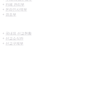
+
카페 관리부
+
온라인사역부
+
경조부
선교/구제
+
국내외 선교현황
+
선교소식란
+
선교구제부
미디어센터
+
예배생중계
+
설교영상
+
시리즈설교
+
찬양영상
+
행사영상
+
묵상나눔지
+
영상광고
+
교육부사역영상
+
청년부사역영상
+
예배순서지