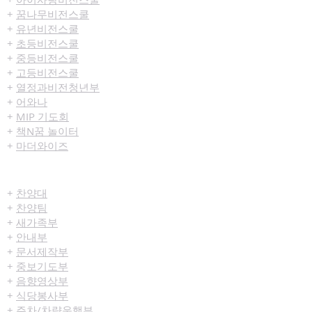
+
꿈나무비전스쿨
+
유년비전스쿨
+
초등비전스쿨
+
중등비전스쿨
+
고등비전스쿨
+
열정과비전청년부
+
어와나
+
MIP 기도회
+
책N꿈 놀이터
+
마더와이즈
섬김/봉사
+
찬양대
+
찬양팀
+
새가족부
+
안내부
+
문서제작부
+
중보기도부
+
음향영상부
+
식당봉사부
+
주차/차량운행부