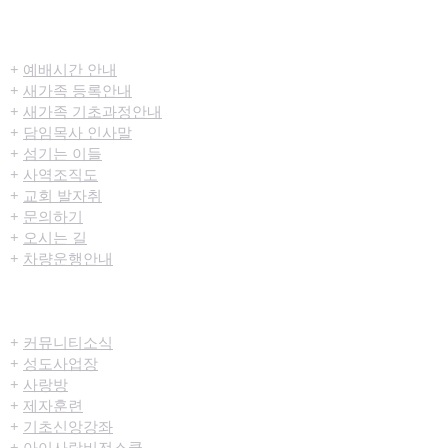
​환영합니다
+
예배시간 안내
+
새가족 등록안내
+
새가족 기초과정안내
+
담임목사 인사말
+
섬기는 이들
+
사역조직도
+
교회 발자취
+
문의하기
+
오시는 길
+
차량운행안내
공동체/양육
+
커뮤니티​소식
+
성도사업장
+
사랑방
+
제자훈련
+
기초신앙강좌
+
아이사랑비전스쿨