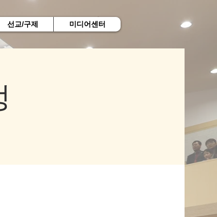
선교/구제
미디어센터
정