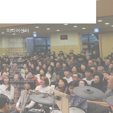
미디어센터
+
예배생중계
+
설교영상
+
시리즈설교
+
찬양영상
+
행사영상
+
묵상나눔지
+
영상광고
+
교육부사역영상
+
청년부사역영상
+
예배순서지
+
주간소망
+
말씀
암송
+
포토갤러리
+
MP3_교회론