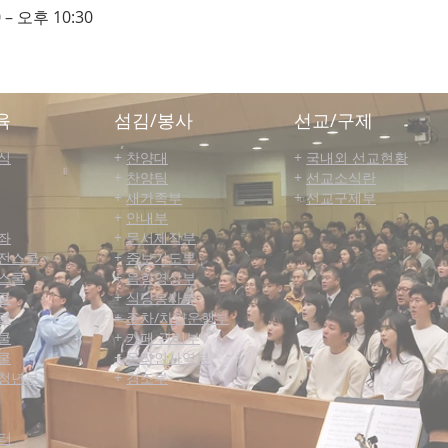
 – 오후 10:30
육
섬김/봉사
선교/구제
식
+
찬양대
+
국내외 선교현황
+
찬양팀
+
선교소식란
+
새가족부
+
선교구제부
+
안내부
좌
+
문서제작부
전스쿨
+
중보기도부
스쿨
+
음향영상부
쿨
+
식당봉사부
쿨
+
주차/차량운행부
쿨
+
카페 관리부
쿨
+
온라인사역부
청년부
+
경조부
터