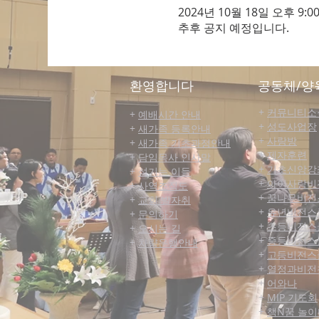
2024년 10월 18일 오후 9:00
추후 공지 예정입니다.
​환영합니다
공동체/양
+
커뮤니티​소
+
예배시간 안내
+
성도사업장
+
새가족 등록안내
+
사랑방
+
새가족 기초과정안내
+
제자훈련
+
담임목사 인사말
+
기초신앙강
+
섬기는 이들
+
아이사랑비
+
사역조직도
+
꿈나무비전
+
교회 발자취
+
유년비전스
+
문의하기
+
초등비전스
+
오시는 길
+
중등비전스
+
차량운행안내
+
고등비전스
+
열정과비전
+
어와나
+
MIP 기도회
+
책N꿈 놀이