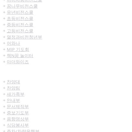
+
꿈나무비전스쿨
+
유년비전스쿨
+
초등비전스쿨
+
중등비전스쿨
+
고등비전스쿨
+
열정과비전청년부
+
어와나
+
MIP 기도회
+
책N꿈 놀이터
+
마더와이즈
섬김/봉사
+
찬양대
+
찬양팀
+
새가족부
+
안내부
+
문서제작부
+
중보기도부
+
음향영상부
+
식당봉사부
+
주차/차량운행부