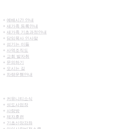
​환영합니다
+
예배시간 안내
+
새가족 등록안내
+
새가족 기초과정안내
+
담임목사 인사말
+
섬기는 이들
+
사역조직도
+
교회 발자취
+
문의하기
+
오시는 길
+
차량운행안내
공동체/양육
+
커뮤니티​소식
+
성도사업장
+
사랑방
+
제자훈련
+
기초신앙강좌
+
아이사랑비전스쿨