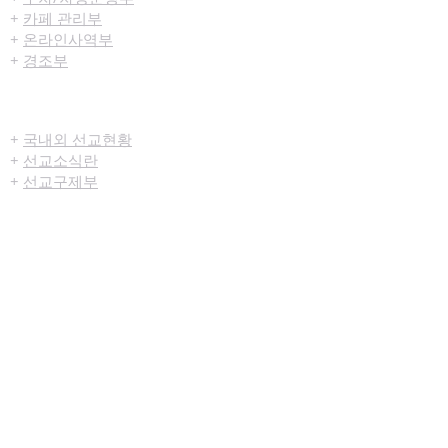
+
카페 관리부
+
온라인사역부
+
경조부
선교/구제
+
국내외 선교현황
+
선교소식란
+
선교구제부
미디어센터
+
예배생중계
+
설교영상
+
시리즈설교
+
찬양영상
+
행사영상
+
묵상나눔지
+
영상광고
+
교육부사역영상
+
청년부사역영상
+
예배순서지