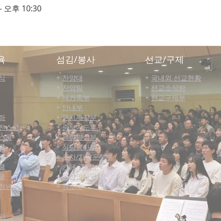
– 오후 10:30
육
섬김/봉사
선교/구제
식
+
찬양대
+
국내외 선교현황
+
찬양팀
+
선교소식란
+
새가족부
+
선교구제부
+
안내부
좌
+
문서제작부
전스쿨
+
중보기도부
스쿨
+
음향영상부
쿨
+
식당봉사부
쿨
+
주차/차량운행부
쿨
+
카페 관리부
쿨
+
온라인사역부
청년부
+
경조부
터