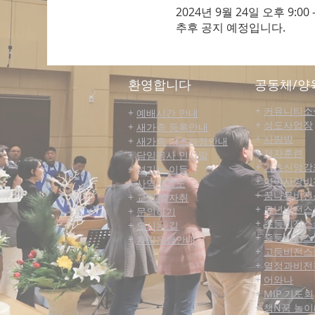
2024년 9월 24일 오후 9:00 
추후 공지 예정입니다.
​환영합니다
공동체/양
+
커뮤니티​소
+
예배시간 안내
+
성도사업장
+
새가족 등록안내
+
사랑방
+
새가족 기초과정안내
+
제자훈련
+
담임목사 인사말
+
기초신앙강
+
섬기는 이들
+
아이사랑비
+
사역조직도
+
꿈나무비전
+
교회 발자취
+
유년비전스
+
문의하기
+
초등비전스
+
오시는 길
+
중등비전스
+
차량운행안내
+
고등비전스
+
열정과비전
+
어와나
+
MIP 기도회
+
책N꿈 놀이