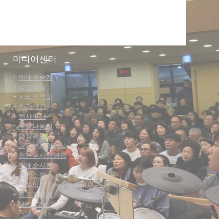
미디어센터
+
예배생중계
+
설교영상
+
시리즈설교
+
찬양영상
+
행사영상
+
묵상나눔지
+
영상광고
+
교육부사역영상
+
청년부사역영상
+
예배순서지
+
주간소망
+
말씀
암송
+
포토갤러리
+
MP3_교회론