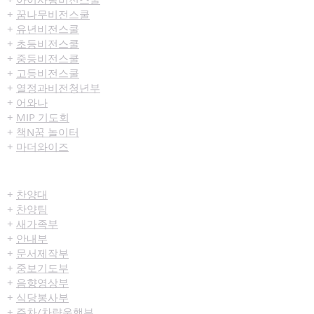
+
꿈나무비전스쿨
+
유년비전스쿨
+
초등비전스쿨
+
중등비전스쿨
+
고등비전스쿨
+
열정과비전청년부
+
어와나
+
MIP 기도회
+
책N꿈 놀이터
+
마더와이즈
섬김/봉사
+
찬양대
+
찬양팀
+
새가족부
+
안내부
+
문서제작부
+
중보기도부
+
음향영상부
+
식당봉사부
+
주차/차량운행부