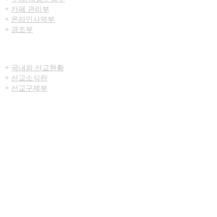
+
카페 관리부
+
온라인사역부
+
경조부
선교/구제
+
국내외 선교현황
+
선교소식란
+
선교구제부
미디어센터
+
예배생중계
+
설교영상
+
시리즈설교
+
찬양영상
+
행사영상
+
묵상나눔지
+
영상광고
+
교육부사역영상
+
청년부사역영상
+
예배순서지