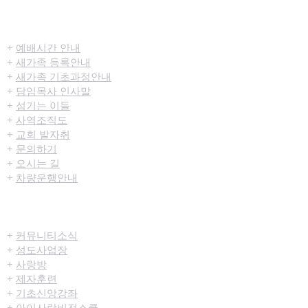
​환영합니다
+
예배시간 안내
+
새가족 등록안내
+
새가족 기초과정안내
+
담임목사 인사말
+
섬기는 이들
+
사역조직도
+
교회 발자취
+
문의하기
+
오시는 길
+
차량운행안내
공동체/양육
+
커뮤니티​소식
+
성도사업장
+
사랑방
+
제자훈련
+
기초신앙강좌
+
아이사랑비전스쿨