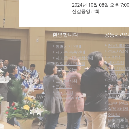
2024년 10월 08일 오후 7:00
신갈중앙교회
​환영합니다
공동체/양
+
커뮤니티​소
+
예배시간 안내
+
성도사업장
+
새가족 등록안내
+
사랑방
+
새가족 기초과정안내
+
제자훈련
+
담임목사 인사말
+
기초신앙강
+
섬기는 이들
+
아이사랑비
+
사역조직도
+
꿈나무비전
+
교회 발자취
+
유년비전스
+
문의하기
+
초등비전스
+
오시는 길
+
중등비전스
+
차량운행안내
+
고등비전스
+
열정과비전
+
어와나
+
MIP 기도회
+
책N꿈 놀이