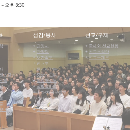
 – 오후 8:30
육
섬김/봉사
선교/구제
식
+
찬양대
+
국내외 선교현황
+
찬양팀
+
선교소식란
+
새가족부
+
선교구제부
+
안내부
좌
+
문서제작부
전스쿨
+
중보기도부
스쿨
+
음향영상부
쿨
+
식당봉사부
쿨
+
주차/차량운행부
쿨
+
카페 관리부
쿨
+
온라인사역부
청년부
+
경조부
터