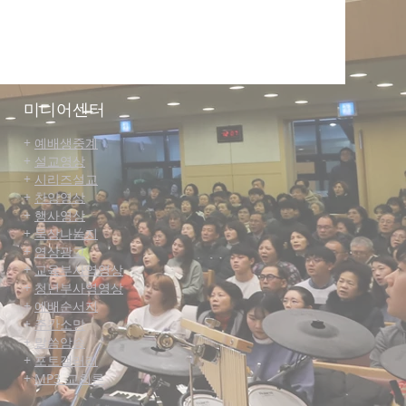
미디어센터
+
예배생중계
+
설교영상
+
시리즈설교
+
찬양영상
+
행사영상
+
묵상나눔지
+
영상광고
+
교육부사역영상
+
청년부사역영상
+
예배순서지
+
주간소망
+
말씀
암송
+
포토갤러리
+
MP3_교회론