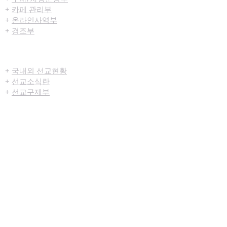
+
카페 관리부
+
온라인사역부
+
경조부
선교/구제
+
국내외 선교현황
+
선교소식란
+
선교구제부
미디어센터
+
예배생중계
+
설교영상
+
시리즈설교
+
찬양영상
+
행사영상
+
묵상나눔지
+
영상광고
+
교육부사역영상
+
청년부사역영상
+
예배순서지