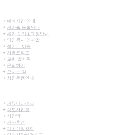
​환영합니다
+
예배시간 안내
+
새가족 등록안내
+
새가족 기초과정안내
+
담임목사 인사말
+
섬기는 이들
+
사역조직도
+
교회 발자취
+
문의하기
+
오시는 길
+
차량운행안내
공동체/양육
+
커뮤니티​소식
+
성도사업장
+
사랑방
+
제자훈련
+
기초신앙강좌
+
아이사랑비전스쿨