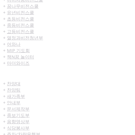
+
꿈나무비전스쿨
+
유년비전스쿨
+
초등비전스쿨
+
중등비전스쿨
+
고등비전스쿨
+
열정과비전청년부
+
어와나
+
MIP 기도회
+
책N꿈 놀이터
+
마더와이즈
섬김/봉사
+
찬양대
+
찬양팀
+
새가족부
+
안내부
+
문서제작부
+
중보기도부
+
음향영상부
+
식당봉사부
+
주차/차량운행부