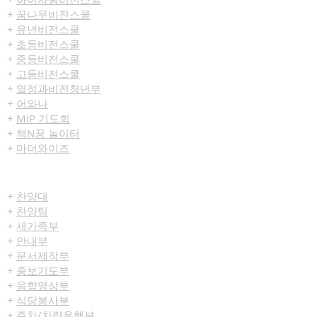
+
꿈나무비전스쿨
+
유년비전스쿨
+
초등비전스쿨
+
중등비전스쿨
+
고등비전스쿨
+
열정과비전청년부
+
어와나
+
MIP 기도회
+
책N꿈 놀이터
+
마더와이즈
섬김/봉사
+
찬양대
+
찬양팀
+
새가족부
+
안내부
+
문서제작부
+
중보기도부
+
음향영상부
+
식당봉사부
+
주차/차량운행부