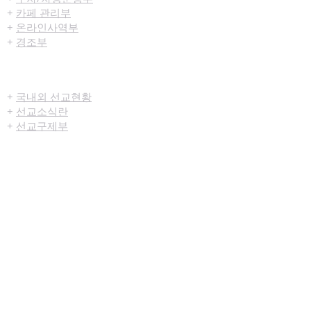
+
카페 관리부
+
온라인사역부
+
경조부
선교/구제
+
국내외 선교현황
+
선교소식란
+
선교구제부
미디어센터
+
예배생중계
+
설교영상
+
시리즈설교
+
찬양영상
+
행사영상
+
묵상나눔지
+
영상광고
+
교육부사역영상
+
청년부사역영상
+
예배순서지