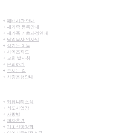
​환영합니다
+
예배시간 안내
+
새가족 등록안내
+
새가족 기초과정안내
+
담임목사 인사말
+
섬기는 이들
+
사역조직도
+
교회 발자취
+
문의하기
+
오시는 길
+
차량운행안내
공동체/양육
+
커뮤니티​소식
+
성도사업장
+
사랑방
+
제자훈련
+
기초신앙강좌
+
아이사랑비전스쿨