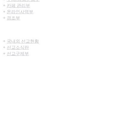
+
카페 관리부
+
온라인사역부
+
경조부
선교/구제
+
국내외 선교현황
+
선교소식란
+
선교구제부
미디어센터
+
예배생중계
+
설교영상
+
시리즈설교
+
찬양영상
+
행사영상
+
묵상나눔지
+
영상광고
+
교육부사역영상
+
청년부사역영상
+
예배순서지