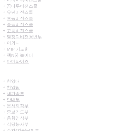
+
꿈나무비전스쿨
+
유년비전스쿨
+
초등비전스쿨
+
중등비전스쿨
+
고등비전스쿨
+
열정과비전청년부
+
어와나
+
MIP 기도회
+
책N꿈 놀이터
+
마더와이즈
섬김/봉사
+
찬양대
+
찬양팀
+
새가족부
+
안내부
+
문서제작부
+
중보기도부
+
음향영상부
+
식당봉사부
+
주차/차량운행부