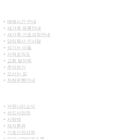
​환영합니다
+
예배시간 안내
+
새가족 등록안내
+
새가족 기초과정안내
+
담임목사 인사말
+
섬기는 이들
+
사역조직도
+
교회 발자취
+
문의하기
+
오시는 길
+
차량운행안내
공동체/양육
+
커뮤니티​소식
+
성도사업장
+
사랑방
+
제자훈련
+
기초신앙강좌
+
아이사랑비전스쿨