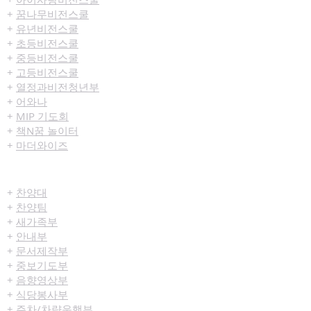
+
꿈나무비전스쿨
+
유년비전스쿨
+
초등비전스쿨
+
중등비전스쿨
+
고등비전스쿨
+
열정과비전청년부
+
어와나
+
MIP 기도회
+
책N꿈 놀이터
+
마더와이즈
섬김/봉사
+
찬양대
+
찬양팀
+
새가족부
+
안내부
+
문서제작부
+
중보기도부
+
음향영상부
+
식당봉사부
+
주차/차량운행부