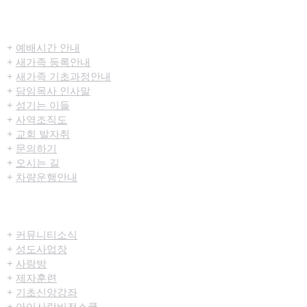
​환영합니다
+
예배시간 안내
+
새가족 등록안내
+
새가족 기초과정안내
+
담임목사 인사말
+
섬기는 이들
+
사역조직도
+
교회 발자취
+
문의하기
+
오시는 길
+
차량운행안내
공동체/양육
+
커뮤니티​소식
+
성도사업장
+
사랑방
+
제자훈련
+
기초신앙강좌
+
아이사랑비전스쿨