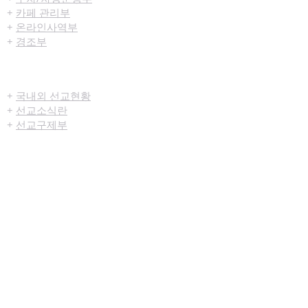
+
카페 관리부
+
온라인사역부
+
경조부
선교/구제
+
국내외 선교현황
+
선교소식란
+
선교구제부
미디어센터
+
예배생중계
+
설교영상
+
시리즈설교
+
찬양영상
+
행사영상
+
묵상나눔지
+
영상광고
+
교육부사역영상
+
청년부사역영상
+
예배순서지