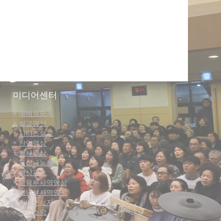
미디어센터
+
예배생중계
+
설교영상
+
시리즈설교
+
찬양영상
+
행사영상
+
묵상나눔지
+
영상광고
+
교육부사역영상
+
청년부사역영상
+
예배순서지
+
주간소망