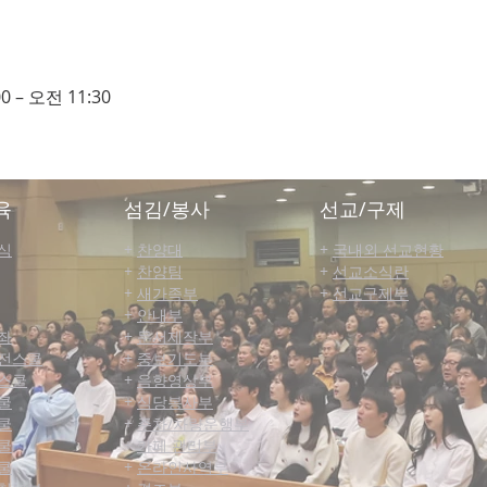
0 – 오전 11:30
육
섬김/봉사
선교/구제
식
+
찬양대
+
국내외 선교현황
+
찬양팀
+
선교소식란
+
새가족부
+
선교구제부
+
안내부
좌
+
문서제작부
전스쿨
+
중보기도부
스쿨
+
음향영상부
쿨
+
식당봉사부
쿨
+
주차/차량운행부
쿨
+
카페 관리부
쿨
+
온라인사역부