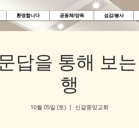
환영합니다
공동체/양육
섬김/봉사
문답을 통해 보는
행
10월 05일 (토)
  |  
신갈중앙교회