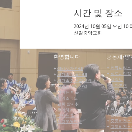
시간 및 장소
2024년 10월 05일 오전 10:0
신갈중앙교회
​환영합니다
공동체/양
+
커뮤니티​소
+
예배시간 안내
+
성도사업장
+
새가족 등록안내
+
사랑방
+
새가족 기초과정안내
+
제자훈련
+
담임목사 인사말
+
기초신앙강
+
섬기는 이들
+
아이사랑비
+
사역조직도
+
꿈나무비전
+
교회 발자취
+
유년비전스
+
문의하기
+
초등비전스
+
오시는 길
+
중등비전스
+
차량운행안내
+
고등비전스