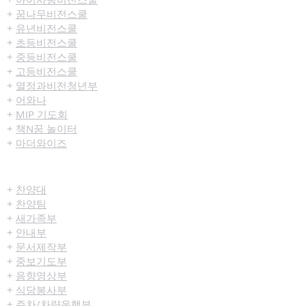
+
꿈나무비전스쿨
+
유년비전스쿨
+
초등비전스쿨
+
중등비전스쿨
+
고등비전스쿨
+
열정과비전청년부
+
어와나
+
MIP 기도회
+
책N꿈 놀이터
+
마더와이즈
섬김/봉사
+
찬양대
+
찬양팀
+
새가족부
+
안내부
+
문서제작부
+
중보기도부
+
음향영상부
+
식당봉사부
+
주차/차량운행부