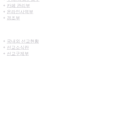
+
카페 관리부
+
온라인사역부
+
경조부
선교/구제
+
국내외 선교현황
+
선교소식란
+
선교구제부
미디어센터
+
예배생중계
+
설교영상
+
시리즈설교
+
찬양영상
+
행사영상
+
묵상나눔지
+
영상광고
+
교육부사역영상
+
청년부사역영상
+
예배순서지