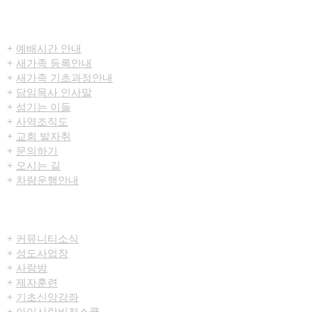
​환영합니다
+
예배시간 안내
+
새가족 등록안내
+
새가족 기초과정안내
+
담임목사 인사말
+
섬기는 이들
+
사역조직도
+
교회 발자취
+
문의하기
+
오시는 길
+
차량운행안내
공동체/양육
+
커뮤니티​소식
+
성도사업장
+
사랑방
+
제자훈련
+
기초신앙강좌
+
아이사랑비전스쿨