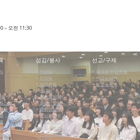
0 – 오전 11:30
육
섬김/봉사
선교/구제
식
+
찬양대
+
국내외 선교현황
+
찬양팀
+
선교소식란
+
새가족부
+
선교구제부
+
안내부
좌
+
문서제작부
전스쿨
+
중보기도부
스쿨
+
음향영상부
쿨
+
식당봉사부
쿨
+
주차/차량운행부
쿨
+
카페 관리부
쿨
+
온라인사역부