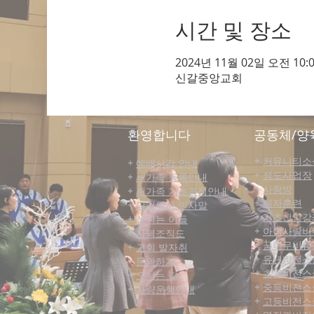
시간 및 장소
2024년 11월 02일 오전 10:0
신갈중앙교회
​환영합니다
공동체/양
+
커뮤니티​소
+
예배시간 안내
+
성도사업장
+
새가족 등록안내
+
사랑방
+
새가족 기초과정안내
+
제자훈련
+
담임목사 인사말
+
기초신앙강
+
섬기는 이들
+
아이사랑비
+
사역조직도
+
꿈나무비전
+
교회 발자취
+
유년비전스
+
문의하기
+
초등비전스
+
오시는 길
+
중등비전스
+
차량운행안내
+
고등비전스