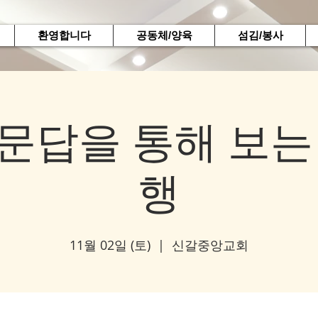
환영합니다
공동체/양육
섬김/봉사
문답을 통해 보는
행
11월 02일 (토)
  |  
신갈중앙교회