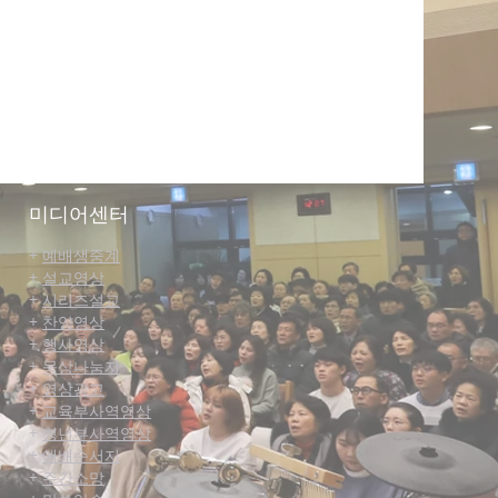
미디어센터
+
예배생중계
+
설교영상
+
시리즈설교
+
찬양영상
+
행사영상
+
묵상나눔지
+
영상광고
+
교육부사역영상
+
청년부사역영상
+
예배순서지
+
주간소망