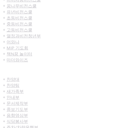
+
꿈나무비전스쿨
+
유년비전스쿨
+
초등비전스쿨
+
중등비전스쿨
+
고등비전스쿨
+
열정과비전청년부
+
어와나
+
MIP 기도회
+
책N꿈 놀이터
+
마더와이즈
섬김/봉사
+
찬양대
+
찬양팀
+
새가족부
+
안내부
+
문서제작부
+
중보기도부
+
음향영상부
+
식당봉사부
+
주차/차량운행부