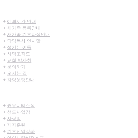
​환영합니다
+
예배시간 안내
+
새가족 등록안내
+
새가족 기초과정안내
+
담임목사 인사말
+
섬기는 이들
+
사역조직도
+
교회 발자취
+
문의하기
+
오시는 길
+
차량운행안내
공동체/양육
+
커뮤니티​소식
+
성도사업장
+
사랑방
+
제자훈련
+
기초신앙강좌
+
아이사랑비전스쿨