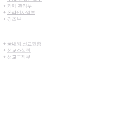
+
카페 관리부
+
온라인사역부
+
경조부
선교/구제
+
국내외 선교현황
+
선교소식란
+
선교구제부
미디어센터
+
예배생중계
+
설교영상
+
시리즈설교
+
찬양영상
+
행사영상
+
묵상나눔지
+
영상광고
+
교육부사역영상
+
청년부사역영상
+
예배순서지