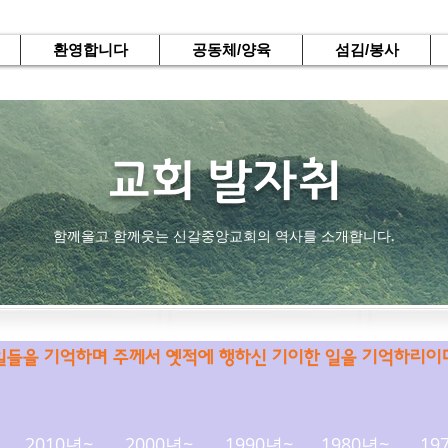
환영합니다
공동체/양육
섬김/봉사
교회 발자취
함께울고 함께웃는 신갈중앙교회의 역사를 소개합니다.
일들을 기억하며 주께서 옛적에 행하신 기이한 일을 기억하리이다 (
2010년~
2000년~
1990년~
1980년~
19