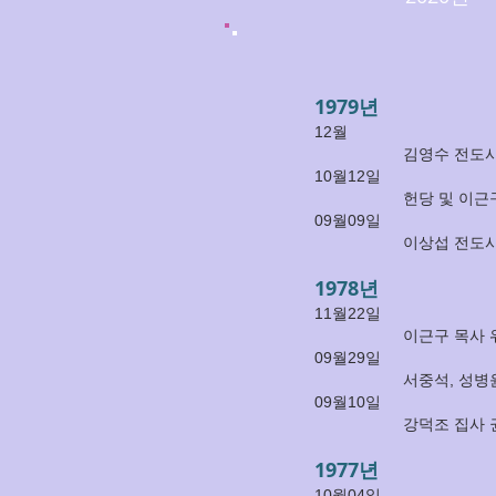
1979년
12월
김영수 전도사
10월12일
헌당 및 이근
09월09일
이상섭 전도사
1978년
11월22일
이근구 목사 
09월29일
서중석, 성병
09월10일
강덕조 집사 
1977년
10월04일