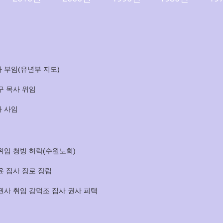
 부임(유년부 지도)
구 목사 위임
 사임
위임 청빙 허락(수원노회)
윤 집사 장로 장립
권사 취임 강덕조 집사 권사 피택