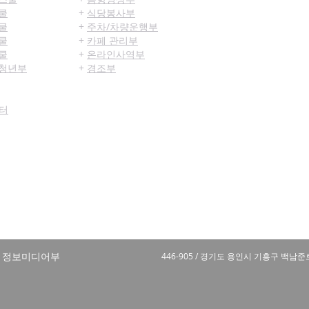
쿨
+
식당봉사부
쿨
+
주차/차량운행부
쿨
+
카페 관리부
쿨
+
온라인사역부
청년부
+
경조부
터
파이어폭스 에 최적화 되어 있습니다.
목적헌금 / 농협
​온라인헌금 / 농협
/ 정보미디어부
446-905 / ​경기도 용인시 기흥구 백남준로 28-