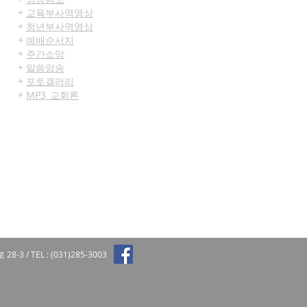
+
교육부사역영상
+
청년부사역영상
+
예배순서지
+
주간소망
+
말씀
암송
+
포토갤러리
+
MP3_교회론
 355-0066-4374-23 (신갈중앙교회)
 355-0066-4365-53 (신갈중앙교회)
3 / TEL : (031)285-3003