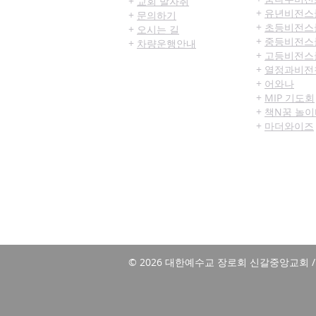
+
교회 발자취
+
유년비전스
+
문의하기
+
초등비전스
+
오시는 길
+
중등비전스
+
차량운행안내
+
고등비전스
+
열정과비전
+
어와나
+
MIP 기도회
+
책N꿈 놀이
+
마더와이즈
​본 홈페이지는 Chrome 브라우저 또는 
© 2026 대한예수교 장로회 신갈중앙교회 