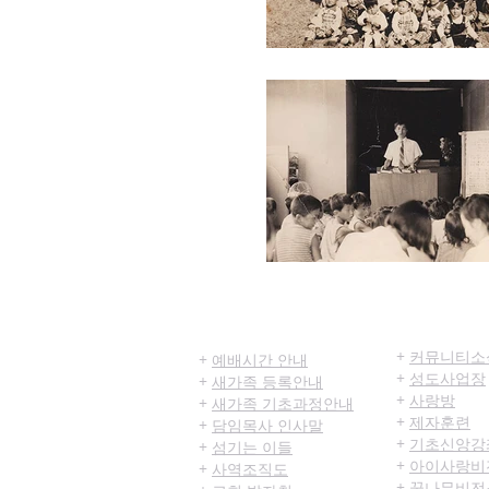
​환영합니다
공동체/양
+
커뮤니티​소
+
예배시간 안내
+
성도사업장
+
새가족 등록안내
+
사랑방
+
새가족 기초과정안내
+
제자훈련
+
담임목사 인사말
+
기초신앙강
+
섬기는 이들
+
아이사랑비
+
사역조직도
+
꿈나무비전