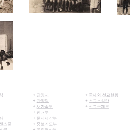
육
섬김/봉사
선교/구제
식
+
찬양대
+
국내외 선교현황
+
찬양팀
+
선교소식란
+
새가족부
+
선교구제부
+
안내부
좌
+
문서제작부
전스쿨
+
중보기도부
스쿨
+
음향영상부