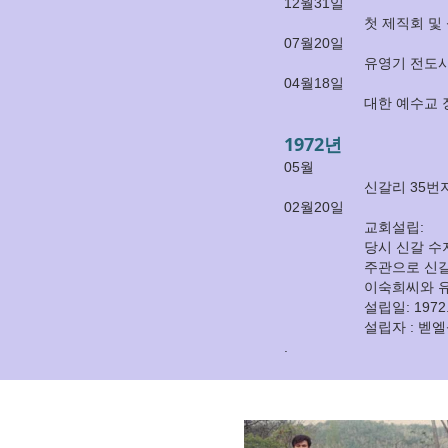
12월31일
첫 제직회 및
07월20일
유영기 전도사
04월18일
대한 예수교 
1972년
05월
신갈리 35번
02월20일
교회설립:
당시 신갈 수
주관으로 신
이숙희씨와 
설립일: 1972.
설립자 : 벧
.