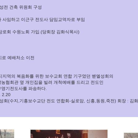
 성전 건축 위원회 구성
 사임하고 이근구 전도사 담임교역자로 부임
장로회 수원노회 가입.(당회장 김화식목사)
지로 예배처소 이전
지지역의 복음화를 위한 보수교회 연합 기구였던 벧엘성회의
갈농협회관 옆 개인집을 빌려 개척예배를 드리고 전도인
유영기전도사를 파송하다.
 2.20
엘성회
(수지,기흥보수교단 전도 연합회-실로암, 신흥,동원,죽전) 회장 : 김