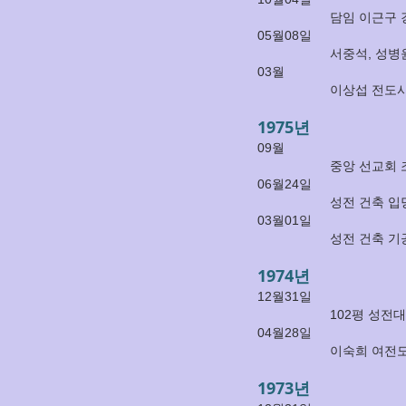
담임 이근구 
05월08일
서중석, 성병
03월
이상섭 전도
1975년
09월
중앙 선교회 
06월24일
성전 건축 입당
03월01일
성전 건축 기
1974년
12월31일
102평 성전대
04월28일
이숙희 여전
1973년