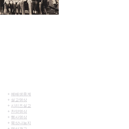
미디어센터
+
예배생중계
+
설교영상
+
시리즈설교
+
찬양영상
+
행사영상
+
묵상나눔지
+
영상광고