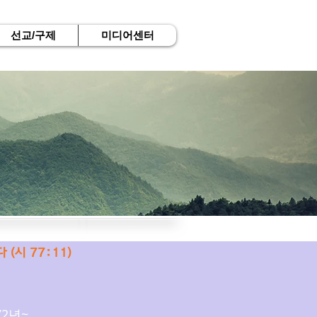
선교/구제
미디어센터
시 77:11)
72년~