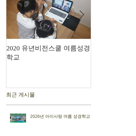
2020 유년비전스쿨 여름성경
드디어 현장예
학교
최근 게시물
2026년 아이사랑 여름 성경학교