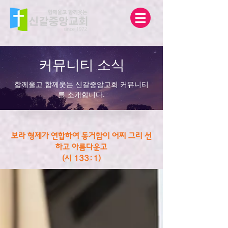
커뮤니티 소식
함께울고 함께웃는 신갈중앙교회 커뮤니티
를 소개합니다.
보라 형제가 연합하여 동거함이 어찌 그리 선
하고 아름다운고
(시 133:1)